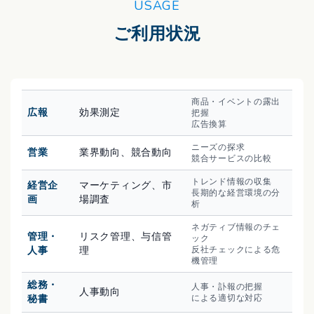
USAGE
ご利用状況
商品・イベントの露出
広報
効果測定
把握
広告換算
ニーズの探求
営業
業界動向、競合動向
競合サービスの比較
トレンド情報の収集
経営企
マーケティング、市
長期的な経営環境の分
画
場調査
析
ネガティブ情報のチェ
管理・
リスク管理、与信管
ック
人事
理
反社チェックによる危
機管理
総務・
人事・訃報の把握
人事動向
秘書
による適切な対応